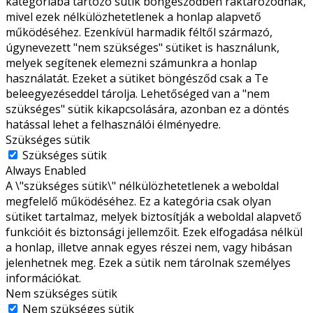
kategóriába tartozó sütik böngésződben raktározódnak,
mivel ezek nélkülözhetetlenek a honlap alapvető
működéséhez. Ezenkívül harmadik féltől származó,
úgynevezett "nem szükséges" sütiket is használunk,
melyek segítenek elemezni számunkra a honlap
használatát. Ezeket a sütiket böngésződ csak a Te
beleegyezéseddel tárolja. Lehetőséged van a "nem
szükséges" sütik kikapcsolására, azonban ez a döntés
hatással lehet a felhasználói élményedre.
Szükséges sütik
Szükséges sütik
Always Enabled
A \"szükséges sütik\" nélkülözhetetlenek a weboldal
megfelelő működéséhez. Ez a kategória csak olyan
sütiket tartalmaz, melyek biztosítják a weboldal alapvető
funkcióit és biztonsági jellemzőit. Ezek elfogadása nélkül
a honlap, illetve annak egyes részei nem, vagy hibásan
jelenhetnek meg. Ezek a sütik nem tárolnak személyes
információkat.
Nem szükséges sütik
Nem szükséges sütik